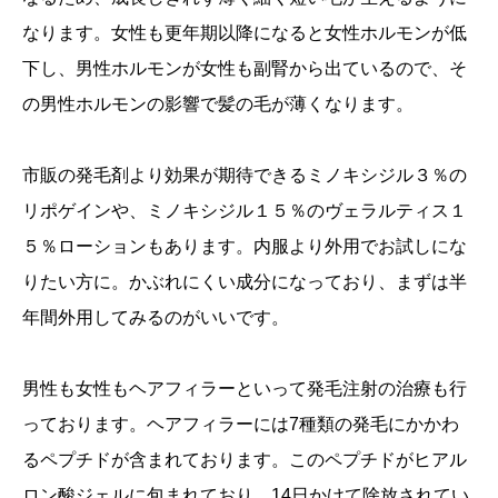
なります。女性も更年期以降になると女性ホルモンが低
診療報酬加算について
下し、男性ホルモンが女性も副腎から出ているので、そ
サイバーセキュリティ対策に関する体制整備
の男性ホルモンの影響で髪の毛が薄くなります。
市販の発毛剤より効果が期待できるミノキシジル３％の
リポゲインや、ミノキシジル１５％のヴェラルティス１
５％ローションもあります。内服より外用でお試しにな
りたい方に。かぶれにくい成分になっており、まずは半
年間外用してみるのがいいです。
男性も女性もヘアフィラーといって発毛注射の治療も行
っております。ヘアフィラーには7種類の発毛にかかわ
るペプチドが含まれております。このペプチドがヒアル
ロン酸ジェルに包まれており、14日かけて除放されてい