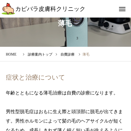
カピバラ皮膚科クリニック
カピバラ皮膚科クリニック
薄毛
アクセス
友だち追加
インスタ
診療案内トップ
自費診療
薄毛
クリニックについて
症状と治療について
診察時間
年齢とともになる薄毛治療は自費の診療になります。
診療案内
男性型脱毛症はおもに生え際と頭頂部に脱毛が出てきま
受診を希望される方
す。男性ホルモンによって髪の毛のヘアサイクルが短く
院長ブログ
なるため、成長しきれず薄く細く短い毛が生えるように