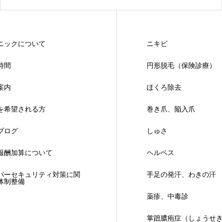
ニックについて
ニキビ
時間
円形脱毛（保険診療）
案内
ほくろ除去
を希望される方
巻き爪、陥入爪
ブログ
しゅさ
報酬加算について
ヘルペス
バーセキュリティ対策に関
手足の発汗、わきの汗
体制整備
薬疹、中毒診
掌蹠膿疱症（しょうせ