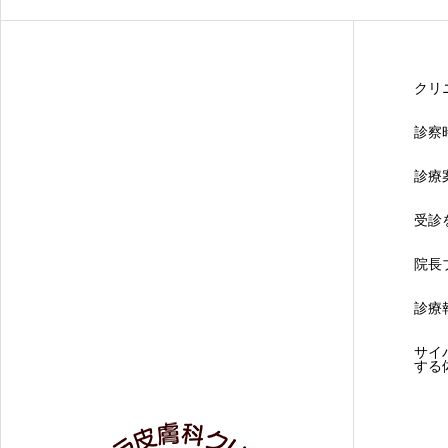
クリ
診察
診療
受診
院長
診療
サイ
する