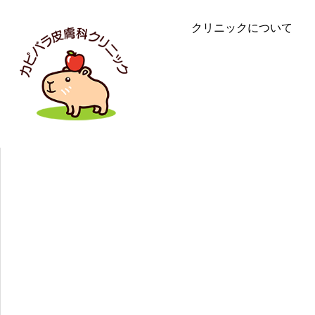
クリニックについて
療
一般皮
脱毛の外用とヘアフ
ニキビ、アトピー性皮膚
去など皮膚疾患全般