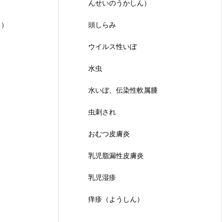
んせいのうかしん）
ゅ）
頭しらみ
ウイルス性いぼ
水虫
水いぼ、伝染性軟属腫
虫刺され
おむつ皮膚炎
乳児脂漏性皮膚炎
乳児湿疹
痒疹（ようしん）