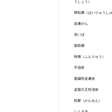
うしょう）
脾粒腫（はいりゅうし
皮膚がん
首いぼ
脂肪腫
粉瘤（ふんりゅう）
手湿疹
脂漏性皮膚炎
皮脂欠乏性湿疹
乾癬（かんせん）
じんま診