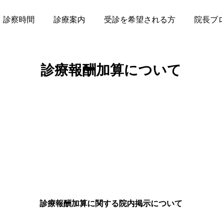
診察時間
診療案内
受診を希望される方
院長ブ
診療報酬加算について
膚科
自
炎、巻き爪、ほくろ除
男性型脱毛の内服、女
ィラーなど
診療報酬加算に関する院内掲示について