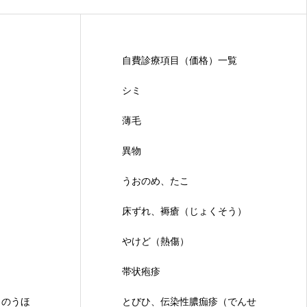
自費診療項目（価格）一覧
シミ
薄毛
異物
うおのめ、たこ
床ずれ、褥瘡（じょくそう）
やけど（熱傷）
帯状疱疹
きのうほ
とびひ、伝染性膿痂疹（でんせ