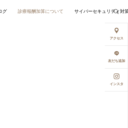
ログ
診療報酬加算について
サイバーセキュリティ対
アクセス
友だち追加
費診療
インスタ
性型脱毛の外用とヘアフ
ニキビ、アトピー性
去など皮膚疾患全般