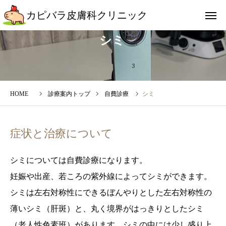
カピバラ皮膚科クリニック
カピバラ皮膚科クリニック
シミ
アクセス
友だち追加
インスタ
診療案内トップ
自費診療
シミ
クリニックについて
症状と治療について
診察時間
シミについては自費診療になります。
診療案内
妊娠や出産、若ころの紫外線によってシミができます。
シミは左右対称性にできるぼんやりとした左右対称性の
受診を希望される方
薄いシミ（肝斑）と、丸く境界がはっきりとしたシミ
院長ブログ
（老人性色素班）があります。シミの中には少し盛り上