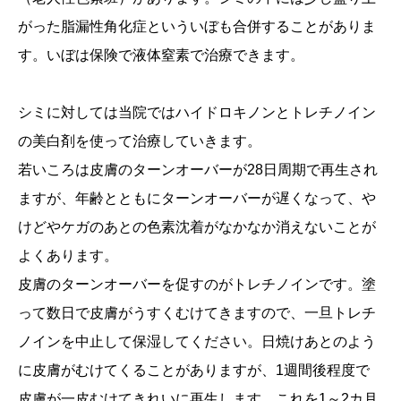
がった脂漏性角化症といういぼも合併することがありま
診療報酬加算について
す。いぼは保険で液体窒素で治療できます。
サイバーセキュリティ対策に関する体制整備
シミに対しては当院ではハイドロキノンとトレチノイン
の美白剤を使って治療していきます。
若いころは皮膚のターンオーバーが28日周期で再生され
ますが、年齢とともにターンオーバーが遅くなって、や
けどやケガのあとの色素沈着がなかなか消えないことが
よくあります。
皮膚のターンオーバーを促すのがトレチノインです。塗
って数日で皮膚がうすくむけてきますので、一旦トレチ
ノインを中止して保湿してください。日焼けあとのよう
に皮膚がむけてくることがありますが、1週間後程度で
皮膚が一皮むけてきれいに再生します。これを1～2カ月